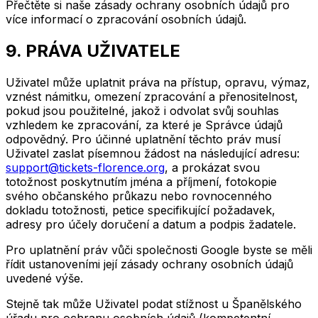
Přečtěte si naše zásady ochrany osobních údajů pro
více informací o zpracování osobních údajů.
9. PRÁVA UŽIVATELE
Uživatel může uplatnit práva na přístup, opravu, výmaz,
vznést námitku, omezení zpracování a přenositelnost,
pokud jsou použitelné, jakož i odvolat svůj souhlas
vzhledem ke zpracování, za které je Správce údajů
odpovědný. Pro účinné uplatnění těchto práv musí
Uživatel zaslat písemnou žádost na následující adresu:
support@tickets-florence.org
, a prokázat svou
totožnost poskytnutím jména a příjmení, fotokopie
svého občanského průkazu nebo rovnocenného
dokladu totožnosti, petice specifikující požadavek,
adresy pro účely doručení a datum a podpis žadatele.
Pro uplatnění práv vůči společnosti Google byste se měli
řídit ustanoveními její zásady ochrany osobních údajů
uvedené výše.
Stejně tak může Uživatel podat stížnost u Španělského
úřadu pro ochranu osobních údajů (kompetentní