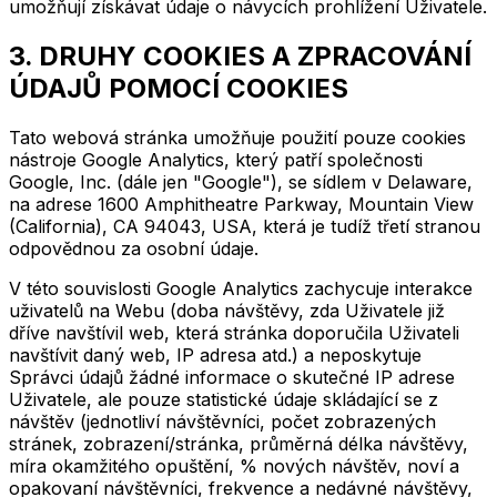
umožňují získávat údaje o návycích prohlížení Uživatele.
3. DRUHY COOKIES A ZPRACOVÁNÍ
ÚDAJŮ POMOCÍ COOKIES
Tato webová stránka umožňuje použití pouze cookies
nástroje Google Analytics, který patří společnosti
Google, Inc. (dále jen "Google"), se sídlem v Delaware,
na adrese 1600 Amphitheatre Parkway, Mountain View
(California), CA 94043, USA, která je tudíž třetí stranou
odpovědnou za osobní údaje.
V této souvislosti Google Analytics zachycuje interakce
uživatelů na Webu (doba návštěvy, zda Uživatele již
dříve navštívil web, která stránka doporučila Uživateli
navštívit daný web, IP adresa atd.) a neposkytuje
Správci údajů žádné informace o skutečné IP adrese
Uživatele, ale pouze statistické údaje skládající se z
návštěv (jednotliví návštěvníci, počet zobrazených
stránek, zobrazení/stránka, průměrná délka návštěvy,
míra okamžitého opuštění, % nových návštěv, noví a
opakovaní návštěvníci, frekvence a nedávné návštěvy,